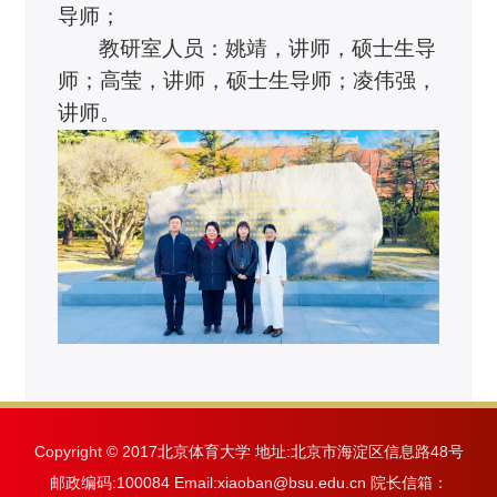
导师；
教研室人员：姚靖，讲师
，
硕士生导
师
；高莹
，
讲师
，
硕士生导师
；凌伟强，
讲师。
Copyright © 2017北京体育大学 地址:北京市海淀区信息路48号
邮政编码:100084 Email:xiaoban@bsu.edu.cn 院长信箱：