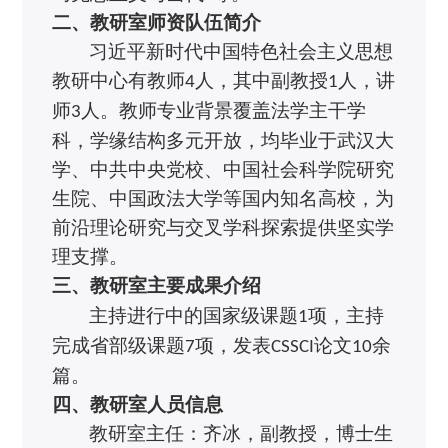
二、教研室师资队伍简介
习近平新时代中国特色社会主义思想
教研中心有教师
人，其中副教授
人，讲
4
1
师
人。教师专业背景覆盖法学主干学
3
科，学缘结构多元开放，均毕业于武汉大
学、中共中央党校、中国社会科学院
研究
生院
、
中国政法大学等国内知名高校，为
前沿理论研究与交叉学科探索提供坚实学
理支撑。
三、
教研室主要成果介绍
主持进行中的国家级课题
项，主持
1
完成省部级课题
项，发表
论文
余
7
CSSCI
10
篇。
四、
教研室人员信息
教研室主任：齐冰，
副教授，
博士生